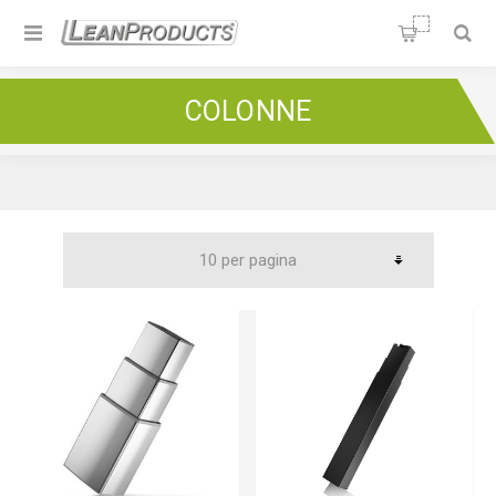
Soluzioni per la Lean
Manufacturing
Home
/
Lean Green Factory
/
Colonne Telescopiche
/
COLONNE
Colonne L
/
Colonne