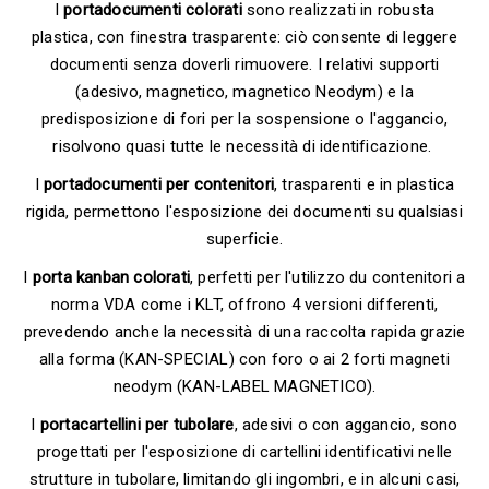
I
portadocumenti colorati
sono realizzati in robusta
plastica, con finestra trasparente: ciò consente di leggere
documenti senza doverli rimuovere. I relativi supporti
(adesivo, magnetico, magnetico Neodym) e la
predisposizione di fori per la sospensione o l'aggancio,
risolvono quasi tutte le necessità di identificazione.
I
portadocumenti per contenitori
, trasparenti e in plastica
rigida, permettono l'esposizione dei documenti su qualsiasi
superficie.
I
porta kanban colorati
, perfetti per l'utilizzo du contenitori a
norma VDA come i KLT, offrono 4 versioni differenti,
prevedendo anche la necessità di una raccolta rapida grazie
alla forma (KAN-SPECIAL) con foro o ai 2 forti magneti
neodym (KAN-LABEL MAGNETICO).
I
portacartellini per tubolare
, adesivi o con aggancio, sono
progettati per l'esposizione di cartellini identificativi nelle
strutture in tubolare, limitando gli ingombri, e in alcuni casi,