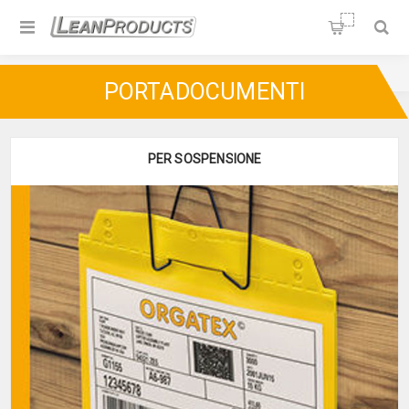
Soluzioni per la Lean
Manufacturing
Home
/
Visual Management
/
Portadocumenti
PORTADOCUMENTI
PER SOSPENSIONE