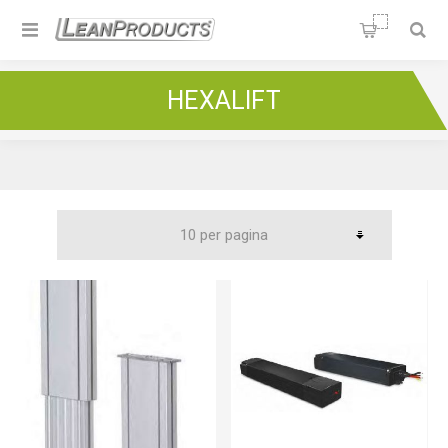
Soluzioni per la Lean
Manufacturing
Home
/
Lean Green Factory
/
Colonne Telescopiche
/
HEXALIFT
Hexalift