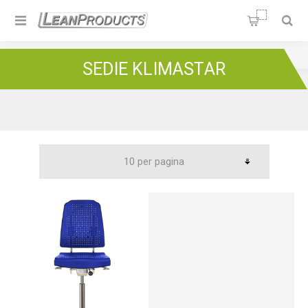
Soluzioni per la Lean
Manufacturing
Home
/
Sedie e tappeti
/
Sedie Klimastar
SEDIE KLIMASTAR