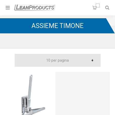
Soluzioni per la Lean
Manufacturing
Home
/
Carrelli Milkrun
/
Assieme timone
ASSIEME TIMONE