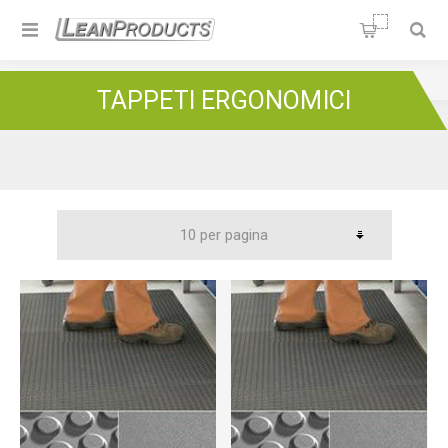
Soluzioni per la Lean
Manufacturing
Home
/
Sedie e tappeti
/
Tappeti ergonomici
TAPPETI ERGONOMICI