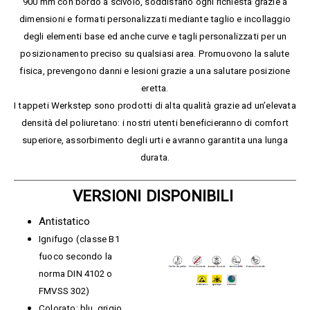
900 mm con bordo a scivolo, soddisfano ogni richiesta grazie a
dimensioni e formati personalizzati mediante taglio e incollaggio
degli elementi base ed anche curve e tagli personalizzati per un
posizionamento preciso su qualsiasi area. Promuovono la salute
fisica, prevengono danni e lesioni grazie a una salutare posizione
eretta.
I tappeti Werkstep sono prodotti di alta qualità grazie ad un’elevata
densità del poliuretano: i nostri utenti beneficieranno di comfort
superiore, assorbimento degli urti e avranno garantita una lunga
durata.
VERSIONI DISPONIBILI
Antistatico
Ignifugo (classe B1
fuoco secondo la
norma DIN 4102 o
FMVSS 302)
Colorato: blu, grigio,