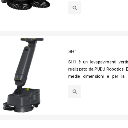
SH1
SH1 è un lavapavimenti verti
realizzato da PUDU Robotics. È
medie dimensioni e per la pu
dispositivo combina le funzion
Grazie al design che consente 
procedura di pulizia è stata
spazzola a disco ad alta veloci
eccellenti.