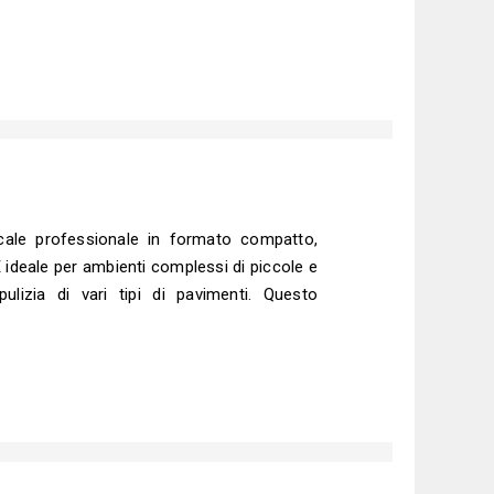
cale professionale in formato compatto,
 ideale per ambienti complessi di piccole e
lizia di vari tipi di pavimenti. Questo
i di lavaggio, spazzolatura e aspirazione.
il lavaggio e l'asciugatura simultanei, la
 notevolmente semplificata. Inoltre, la
tà e pressione assicura risultati di pulizia