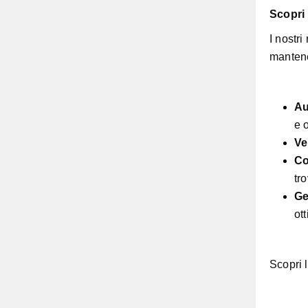
Scopri 
I nostri
mantene
Au
e 
Ve
Co
tro
Ge
ot
Scopri l