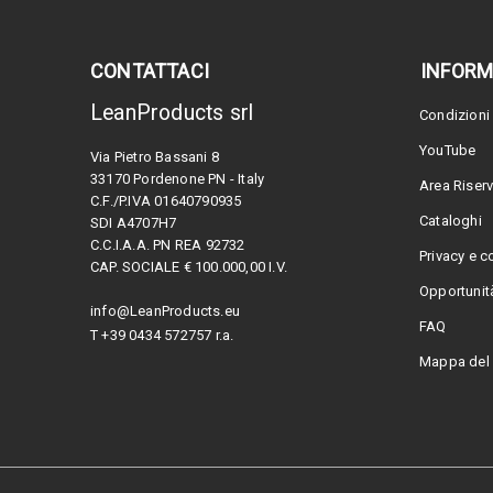
CONTATTACI
INFORM
LeanProducts srl
Condizioni 
YouTube
Via Pietro Bassani 8
33170 Pordenone PN - Italy
Area Riser
C.F./P.IVA 01640790935
Cataloghi
SDI A4707H7
C.C.I.A.A. PN REA 92732
Privacy e c
CAP. SOCIALE € 100.000,00 I.V.
Opportunità
info@LeanProducts.eu
FAQ
T +39 0434 572757 r.a.
Mappa del 